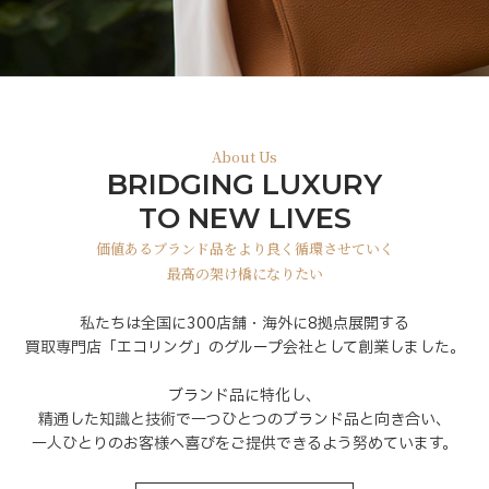
About Us
BRIDGING LUXURY
TO NEW LIVES
価値あるブランド品をより良く循環させていく
最高の架け橋になりたい
私たちは
全国に300店舗・海外に8拠点展開する
買取専門店「エコリング」の
グループ会社として創業しました。
ブランド品に特化し、
精通した知識と技術で
一つひとつのブランド品と向き合い、
一人ひとりのお客様へ喜びを
ご提供できるよう努めています。